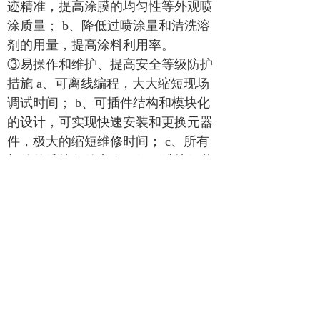
迹精准，提高涂膜的均匀性等外观喷
涂质量； b、降低过喷涂量和清洗溶
剂的用量，提高涂料利用率。
③易操作和维护、提高安全等级防护
措施 a、可离线编程，大大缩短现场
调试时间； b、可插件结构和模块化
的设计，可实现快速安装和更换元器
件，极大的缩短维修时间； c、所有
部件的维护备件齐全，便于维护保养
缩短维护周期。
④设备利用率高，回报见效快 a、往
复式自动喷涂机利用率一般仅为
40%∽60% ； b、喷涂机器人的利用率
可达90%-95%。