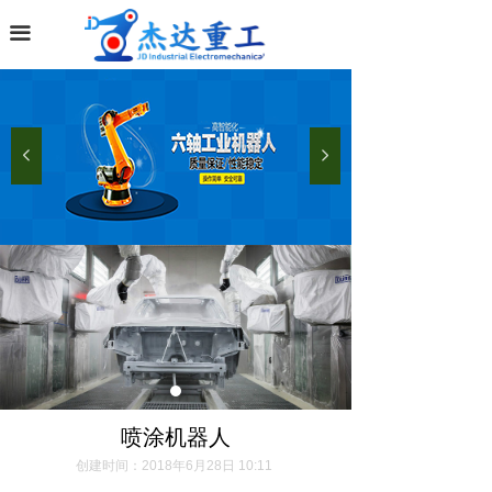
끀
넳
넲
喷涂机器人
创建时间：
2018年6月28日
10:11