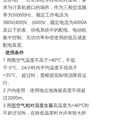
求与计算机接口的场所，作为三相交流频
率为50(60)Hz、额定工作电压为
380V(400)V、(600)V，额定电流为4000A
及以下的发、供电系统中的配电、电动机
集中控制、无功功率补偿使用的低压成套
配电装置。
使用条件
1 周围空气温度不高于+40°C，不低
于-5°C。24小时内平均温度不得高于
+35°C。 超过时，需根据实际情况降容运
行。
2 户内使用，使用地点地海拔高度不得超
过2000m。
3 周
围
空气相对湿度
在最
高温
度为+40°C时
不超过50%，在较低温度时允许有较大的
相对湿度：如+20°C是为90%，应考虑到由
于温度的变化可能会偶然产生凝露的影