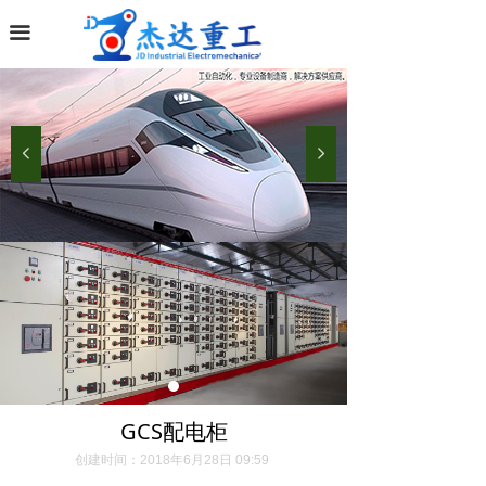
끀
넳
넲
GCS配电柜
创建时间：
2018年6月28日
09:59