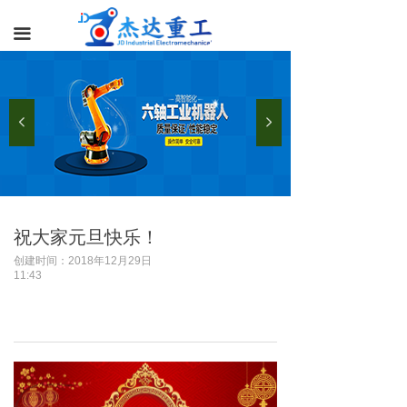
끀
넳
넲
祝大家元旦快乐！
创建时间：
2018年12月29日
11:43