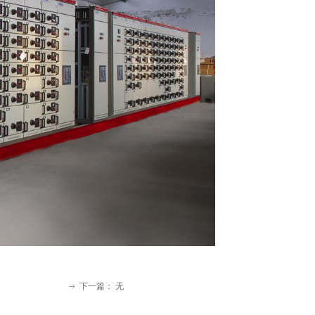
下一篇：
无
ꁹ